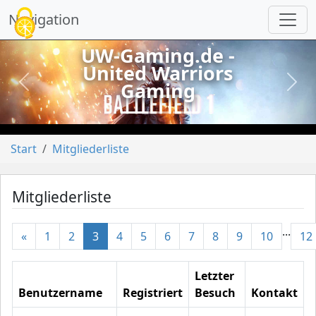
Cookie-Einstellungen
Navigation
UW-Gaming.de -
United Warriors
Gaming
vorheriges
näch
Start
Mitgliederliste
Mitgliederliste
...
«
1
2
3
4
5
6
7
8
9
10
12
Letzter
Benutzername
Registriert
Besuch
Kontakt