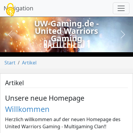
Cookie-Einstellungen
Navigation
UW-Gaming.de -
United Warriors
Gaming
vorheriges
näch
Start
Artikel
Artikel
Unsere neue Homepage
Willkommen
Herzlich willkommen auf der neuen Homepage des
United Warriors Gaming - Multigaming Clan!!