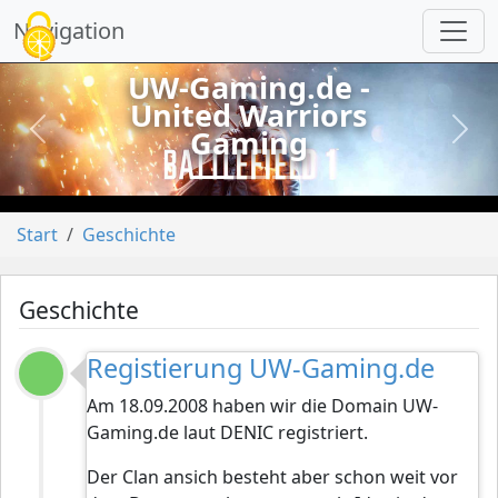
Cookie-Einstellungen
Navigation
UW-Gaming.de -
United Warriors
Gaming
vorheriges
näch
Start
Geschichte
Geschichte
Registierung UW-Gaming.de
Am 18.09.2008 haben wir die Domain UW-
Gaming.de laut DENIC registriert.
Der Clan ansich besteht aber schon weit vor