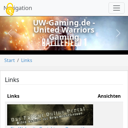
Cookie-Einstellungen
Navigation
UW-Gaming.de -
United Warriors
Gaming
vorheriges
näch
Start
Links
Links
Links
Ansichten