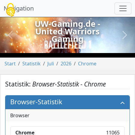
Cookie-Einstellungen
Navigation
UW-Gaming.de -
United Warriors
Gaming
vorheriges
näch
Start
Statistik
Juli
2026
Chrome
Statistik:
Browser-Statistik - Chrome
Browser-Statistik
Browser
Chrome
11065