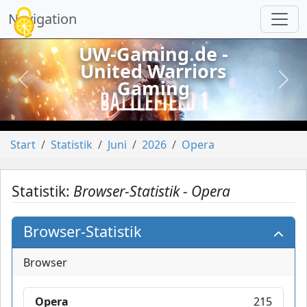
Cookie-Einstellungen
Navigation
UW-Gaming.de -
United Warriors
Gaming
vorheriges
näch
Start
Statistik
Juni
2026
Opera
Statistik:
Browser-Statistik - Opera
Browser-Statistik
Browser
Opera
215