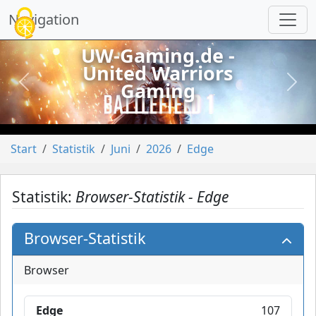
Cookie-Einstellungen
Navigation
UW-Gaming.de -
United Warriors
Gaming
vorheriges
näch
Start
Statistik
Juni
2026
Edge
Statistik:
Browser-Statistik - Edge
Browser-Statistik
Browser
Edge
107