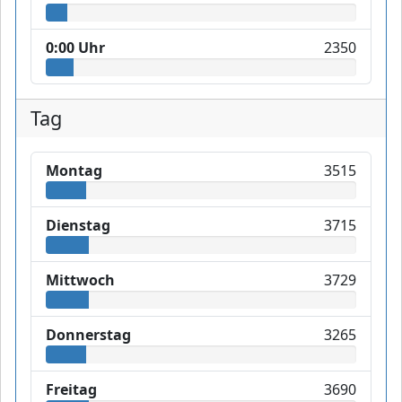
0:00 Uhr
2350
Tag
Montag
3515
Dienstag
3715
Mittwoch
3729
Donnerstag
3265
Freitag
3690