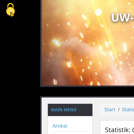
Cookie-Einstellungen
UW-
vorheriges
Start
Stati
MAIN MENÜ
Artikel
Statistik: