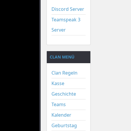
Discord Server
Teamspeak 3
Server
CLAN MENÜ
Clan Regeln
Kasse
Geschichte
Teams
Kalender
Geburtstag