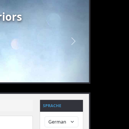
iors
nächstes
SPRACHE