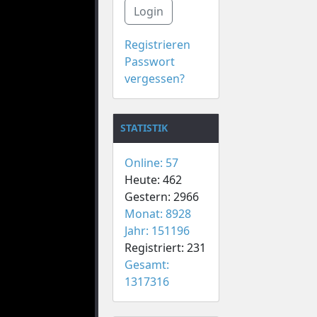
Login
Registrieren
Passwort
vergessen?
STATISTIK
Online: 57
Heute: 462
Gestern: 2966
Monat: 8928
Jahr: 151196
Registriert: 231
Gesamt:
1317316