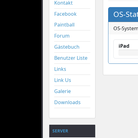
Kontakt
OS-Stat
Facebook
Paintball
OS-Syste
Forum
iPad
Gästebuch
Benutzer Liste
Links
Link Us
Galerie
Downloads
SERVER