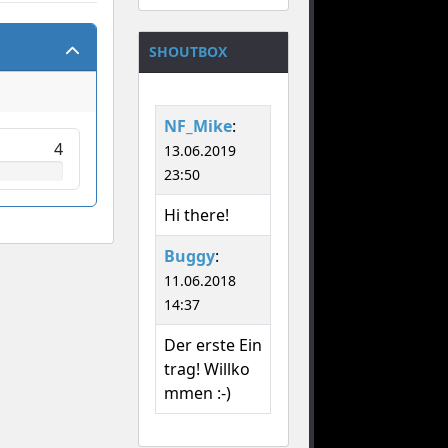
SHOUTBOX
NF_Mike
:
4
13.06.2019
23:50
Hi there!
Buggy
:
11.06.2018
14:37
Der erste Ein
trag! Willko
mmen :-)