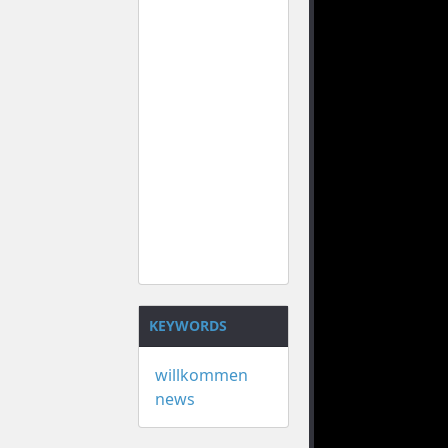
KEYWORDS
willkommen
news