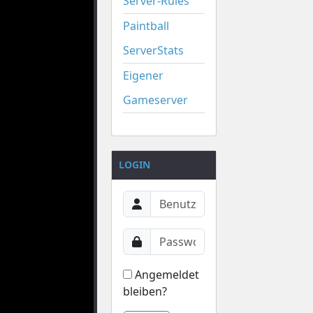
Server-Rules
Paintball
ServerStats
Eigener
Gameserver
LOGIN
Angemeldet
bleiben?