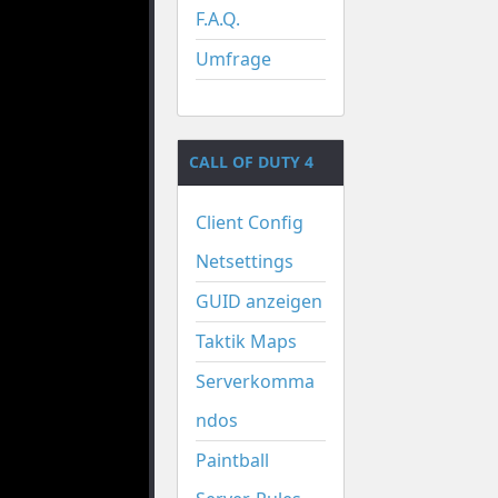
F.A.Q.
Umfrage
CALL OF DUTY 4
Client Config
Netsettings
GUID anzeigen
Taktik Maps
Serverkomma
ndos
Paintball