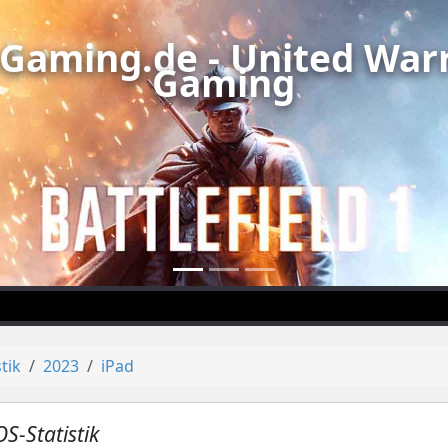
Gaming.de - United Warr
Gaming
stik
2023
iPad
OS-Statistik