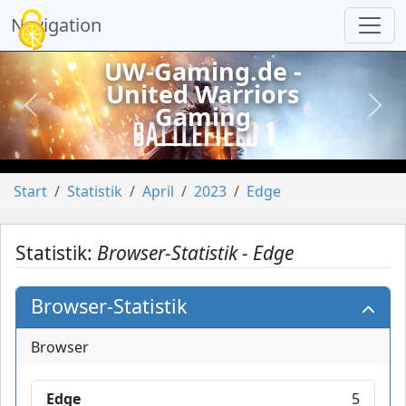
Cookie-Einstellungen
Navigation
UW-Gaming.de -
United Warriors
Gaming
vorheriges
näch
Start
Statistik
April
2023
Edge
Statistik:
Browser-Statistik - Edge
Browser-Statistik
Browser
Edge
5