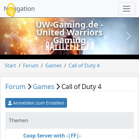
Cookie-Einstellungen
Navigation
UW-Gaming.de -
United Warriors
Gaming
vorheriges
näch
Start
Forum
Games
Call of Duty 4
Forum
Games
Call of Duty 4
Anmelden zum Erstellen
Themen
Coop Server with -|FF|-