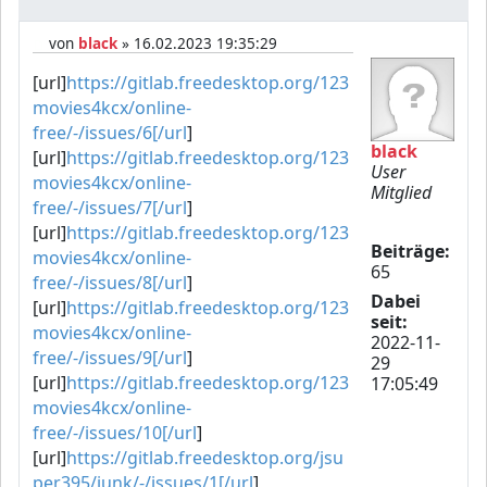
von
black
» 16.02.2023 19:35:29
[url]
https://gitlab.freedesktop.org/123
movies4kcx/online-
free/-/issues/6[/url
]
black
[url]
https://gitlab.freedesktop.org/123
User
movies4kcx/online-
Mitglied
free/-/issues/7[/url
]
[url]
https://gitlab.freedesktop.org/123
Beiträge:
movies4kcx/online-
65
free/-/issues/8[/url
]
Dabei
[url]
https://gitlab.freedesktop.org/123
seit:
movies4kcx/online-
2022-11-
free/-/issues/9[/url
]
29
[url]
https://gitlab.freedesktop.org/123
17:05:49
movies4kcx/online-
free/-/issues/10[/url
]
[url]
https://gitlab.freedesktop.org/jsu
per395/junk/-/issues/1[/url
]