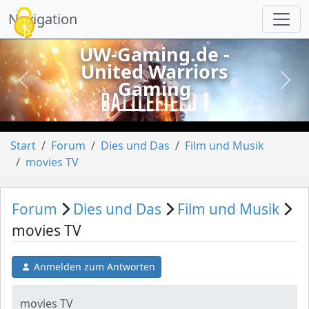
Cookie-Einstellungen
Navigation
UW-Gaming.de -
United Warriors
Gaming
vorheriges
näch
Start
Forum
Dies und Das
Film und Musik
movies TV
Forum
Dies und Das
Film und Musik
movies TV
Anmelden zum Antworten
movies TV