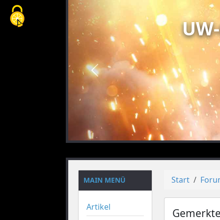
Cookie-Einstellungen
UW-
vorheriges
Start
For
MAIN MENÜ
Artikel
Gemerkte