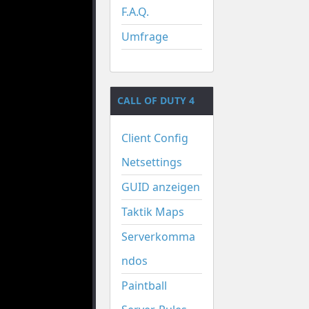
F.A.Q.
Umfrage
CALL OF DUTY 4
Client Config
Netsettings
GUID anzeigen
Taktik Maps
Serverkomma
ndos
Paintball