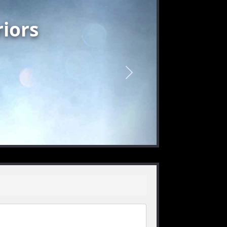
iors
nächstes