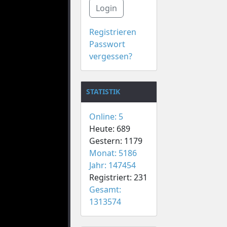
Login
Registrieren
Passwort
vergessen?
STATISTIK
Online: 5
Heute: 689
Gestern: 1179
Monat: 5186
Jahr: 147454
Registriert: 231
Gesamt:
1313574