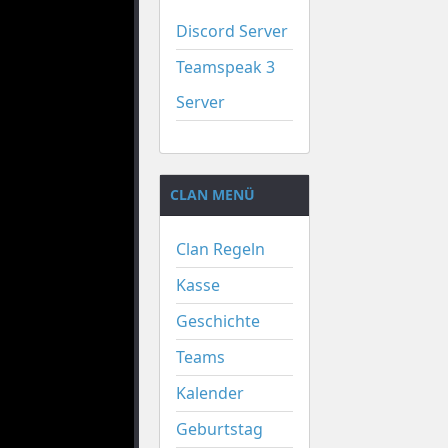
Discord Server
Teamspeak 3
Server
CLAN MENÜ
Clan Regeln
Kasse
Geschichte
Teams
Kalender
Geburtstag