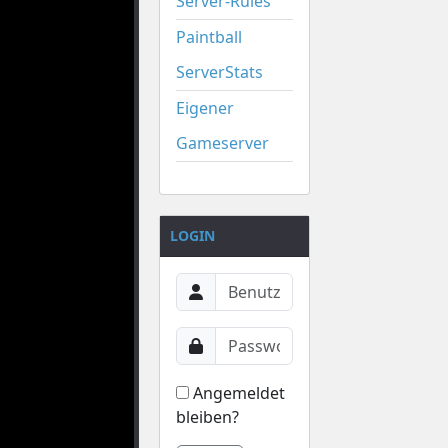
Server-Rules
Paintball
ServerStats
Eigener
Gameserver
LOGIN
Angemeldet
bleiben?