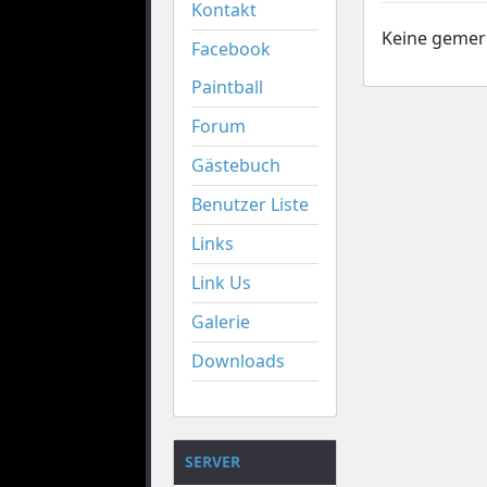
Kontakt
Keine gemer
Facebook
Paintball
Forum
Gästebuch
Benutzer Liste
Links
Link Us
Galerie
Downloads
SERVER