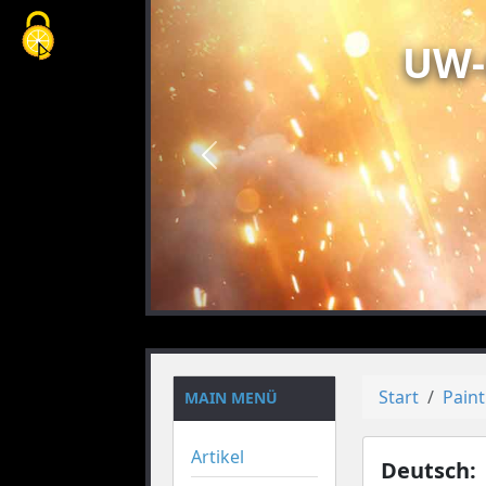
Cookie-Einstellungen
UW-
vorheriges
Start
Pain
MAIN MENÜ
Artikel
Deutsch: