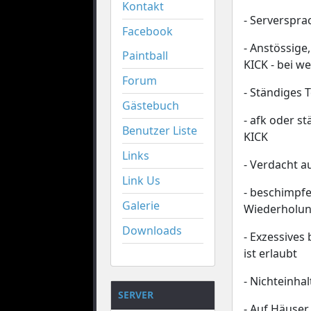
Kontakt
- Serverspra
Facebook
- Anstössig
Paintball
KICK - bei w
Forum
- Ständiges 
Gästebuch
- afk oder s
Benutzer Liste
KICK
Links
- Verdacht a
Link Us
- beschimpfe
Galerie
Wiederholu
Downloads
- Exzessives
ist erlaubt
- Nichteinha
SERVER
- Auf Häuser