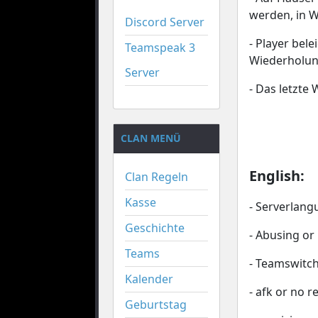
werden, in W
Discord Server
- Player bel
Teamspeak 3
Wiederholu
Server
- Das letzte
CLAN MENÜ
English:
Clan Regeln
Kasse
- Serverlang
Geschichte
- Abusing or
Teams
- Teamswitch
Kalender
- afk or no 
Geburtstag