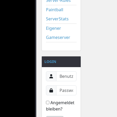
Server-Rules
Paintball
ServerStats
Eigener
Gameserver
LOGIN
Angemeldet
bleiben?