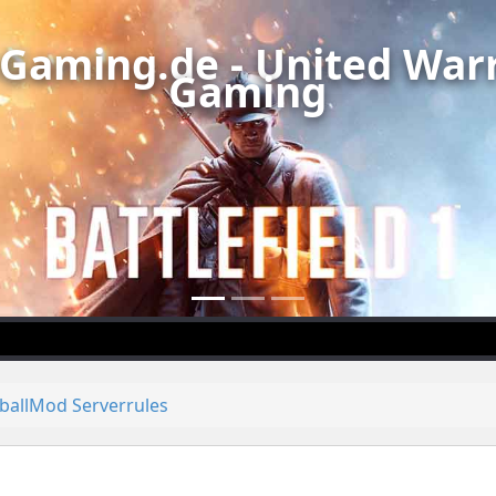
Gaming.de - United Warr
Gaming
tballMod Serverrules