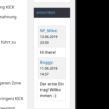
ung KICK
SHOUTBOX
Ermahnung
NF_Mike
:
13.06.2019
 führt zu
23:50
Hi there!
Buggy
:
11.06.2018
14:37
igenen Zone
Der erste Ein
trag! Willko
mmen :-)
bringen) KICK
 benötigt