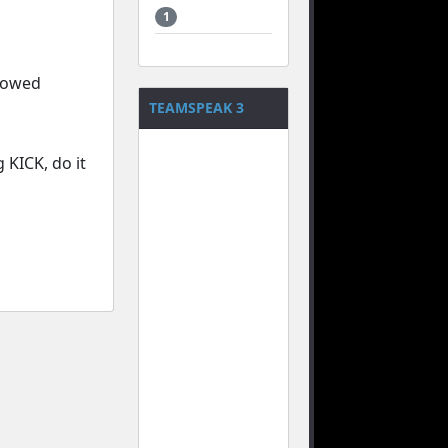
1
llowed
TEAMSPEAK 3
 KICK, do it