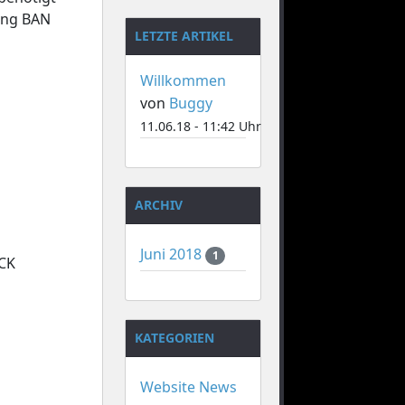
lung BAN
LETZTE ARTIKEL
Willkommen
von
Buggy
11.06.18 - 11:42 Uhr
ARCHIV
Juni 2018
1
ICK
KATEGORIEN
Website News