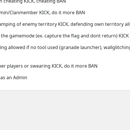
on cheating KICK, cheating BAN
dmin/Clanmember KICK, do it more BAN
camping of enemy territory KICK, defending own territory a
g the gamemode (ex. capture the flag and dont return) KICK
ng allowed if no tool used (granade launcher), wallglitching
her players or swearing KICK, do it more BAN
has an Admin