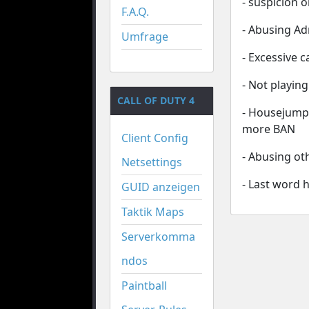
- suspicion 
F.A.Q.
- Abusing A
Umfrage
- Excessive 
- Not playin
CALL OF DUTY 4
- Housejumpi
more BAN
Client Config
- Abusing ot
Netsettings
- Last word 
GUID anzeigen
Taktik Maps
Serverkomma
ndos
Paintball