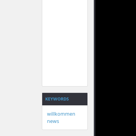
KEYWORDS
willkommen
news