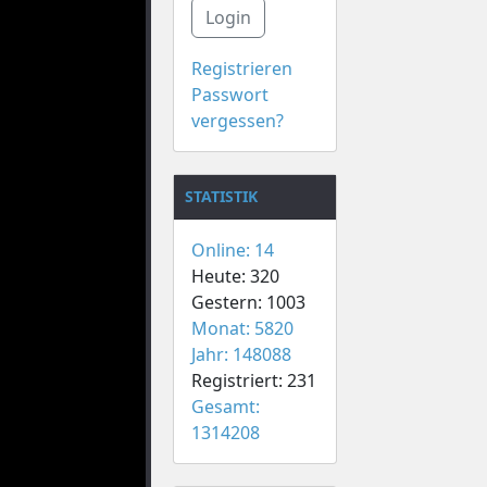
Login
Registrieren
Passwort
vergessen?
STATISTIK
Online: 14
Heute: 320
Gestern: 1003
Monat: 5820
Jahr: 148088
Registriert: 231
Gesamt:
1314208