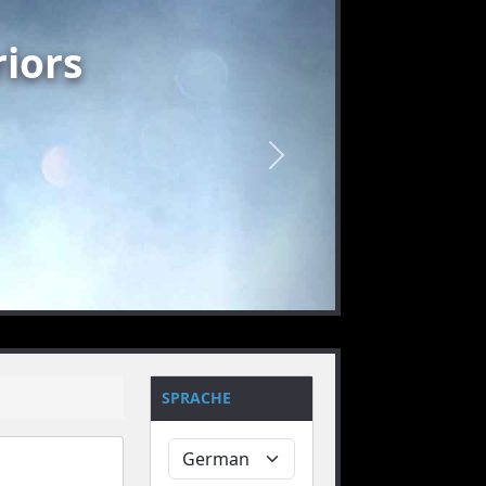
iors
nächstes
SPRACHE