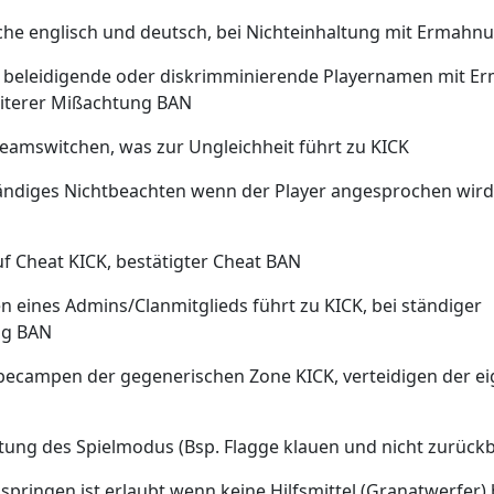
che englisch und deutsch, bei Nichteinhaltung mit Ermahn
e, beleidigende oder diskrimminierende Playernamen mit 
eiterer Mißachtung BAN
Teamswitchen, was zur Ungleichheit führt zu KICK
tändiges Nichtbeachten wenn der Player angesprochen wird
uf Cheat KICK, bestätigter Cheat BAN
n eines Admins/Clanmitglieds führt zu KICK, bei ständiger
ng BAN
 becampen der gegenerischen Zone KICK, verteidigen der e
ltung des Spielmodus (Bsp. Flagge klauen und nicht zurück
 springen ist erlaubt wenn keine Hilfsmittel (Granatwerfer)