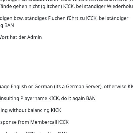
ände gehen nicht (glitchen) KICK, bei ständiger Wiederho
eidigen bzw. ständiges Fluchen führt zu KICK, bei ständiger
ng BAN
 Wort hat der Admin
uage English or German (its a German Server), otherwise K
 insulting Playername KICK, do it again BAN
ing without balancing KICK
response from Membercall KICK