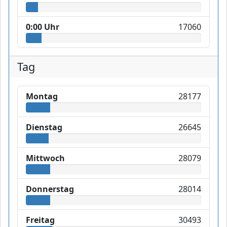
0:00 Uhr
17060
Tag
Montag
28177
Dienstag
26645
Mittwoch
28079
Donnerstag
28014
Freitag
30493