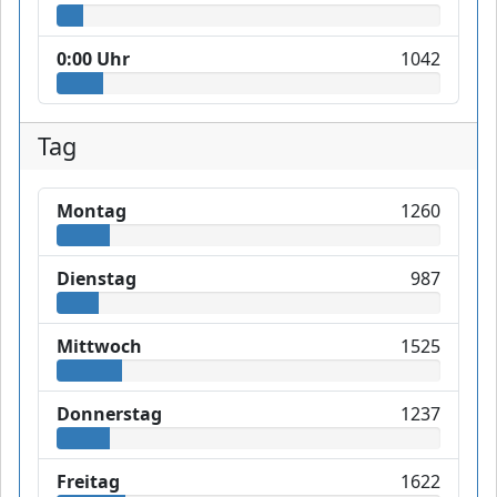
0:00 Uhr
1042
Tag
Montag
1260
Dienstag
987
Mittwoch
1525
Donnerstag
1237
Freitag
1622