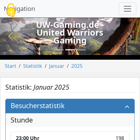
Cookie-Einstellungen
Navigation
UW-Gaming.de -
United Warriors
Gaming
vorheriges
näch
Start
Statistik
Januar
2025
Statistik:
Januar 2025
Besucherstatistik
Stunde
23:00 Uhr
198