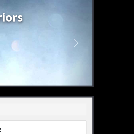
iors
nächstes
R