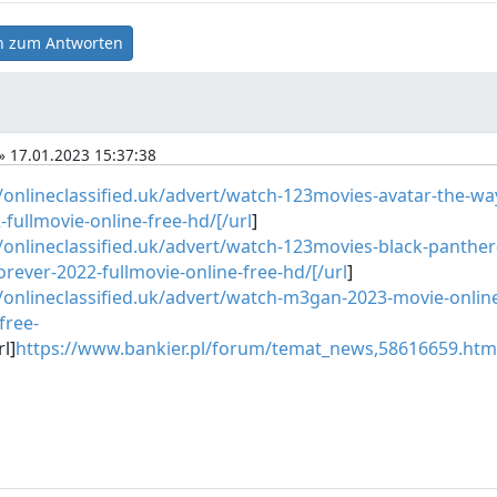
 zum Antworten
» 17.01.2023 15:37:38
//onlineclassified.uk/advert/watch-123movies-avatar-the-wa
fullmovie-online-free-hd/[/url
]
//onlineclassified.uk/advert/watch-123movies-black-panther
rever-2022-fullmovie-online-free-hd/[/url
]
//onlineclassified.uk/advert/watch-m3gan-2023-movie-onlin
free-
rl]
https://www.bankier.pl/forum/temat_news,58616659.html