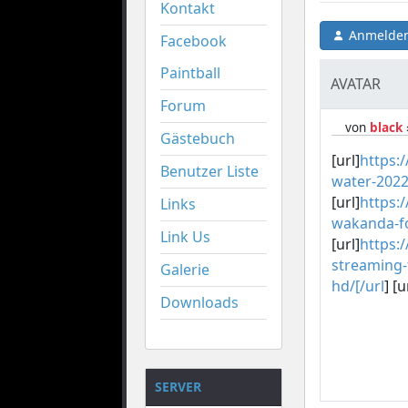
Kontakt
Anmelden
Facebook
Paintball
AVATAR
Forum
von
black
Gästebuch
[url]
https:
Benutzer Liste
water-2022-
[url]
https:
Links
wakanda-fo
Link Us
[url]
https:
streaming-
Galerie
hd/[/url
] [u
Downloads
SERVER