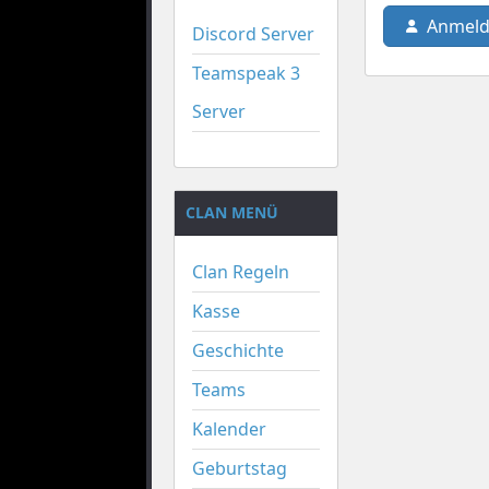
Anmeld
Discord Server
Teamspeak 3
Server
CLAN MENÜ
Clan Regeln
Kasse
Geschichte
Teams
Kalender
Geburtstag