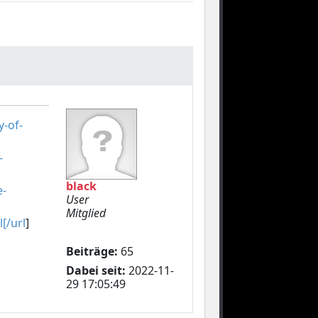
y-of-
-
black
e-
User
Mitglied
[/url
]
Beiträge:
65
Dabei seit:
2022-11-
29 17:05:49