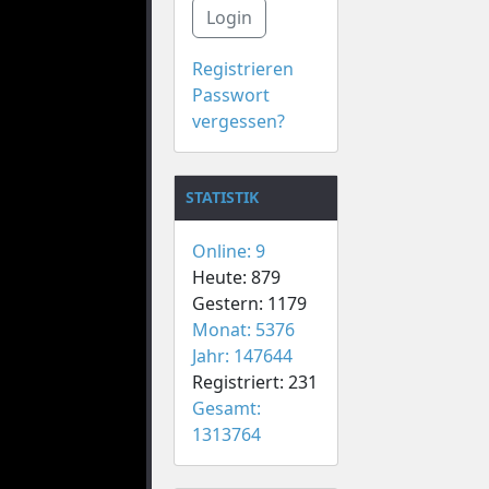
Login
Registrieren
Passwort
vergessen?
STATISTIK
Online: 9
Heute: 879
Gestern: 1179
Monat: 5376
Jahr: 147644
Registriert: 231
Gesamt:
1313764