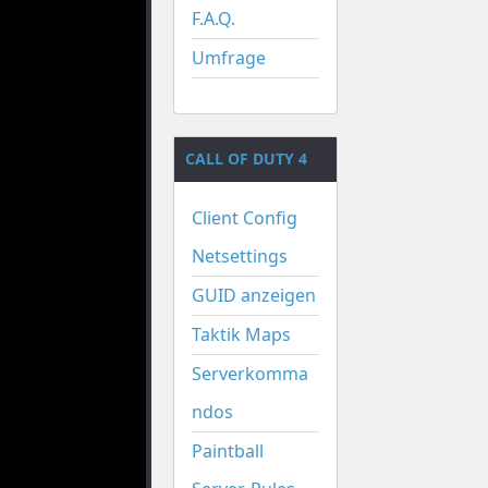
F.A.Q.
Umfrage
CALL OF DUTY 4
Client Config
Netsettings
GUID anzeigen
Taktik Maps
Serverkomma
ndos
Paintball