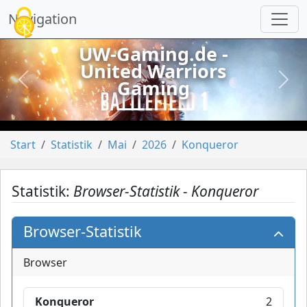
Cookie-Einstellungen
Navigation
UW-Gaming.de -
United Warriors
Gaming
vorheriges
näch
Start
Statistik
Mai
2026
Konqueror
Statistik:
Browser-Statistik - Konqueror
Browser-Statistik
Browser
Konqueror
2