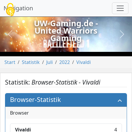
Cookie-Einstellungen
Navigation
UW-Gaming.de -
United Warriors
Gaming
vorheriges
näch
Start
Statistik
Juli
2022
Vivaldi
Statistik:
Browser-Statistik - Vivaldi
Browser-Statistik
Browser
Vivaldi
4