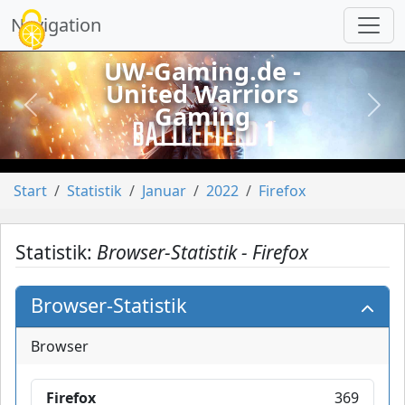
Cookie-Einstellungen
Navigation
UW-Gaming.de -
United Warriors
Gaming
vorheriges
näch
Start
Statistik
Januar
2022
Firefox
Statistik:
Browser-Statistik - Firefox
Browser-Statistik
Browser
Firefox
369