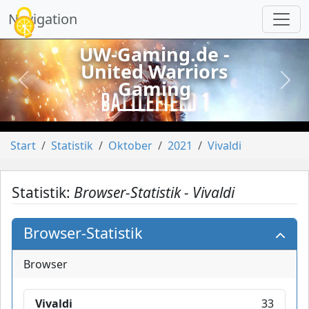
Cookie-Einstellungen
Navigation
UW-Gaming.de -
United Warriors
Gaming
vorheriges
näch
Start
Statistik
Oktober
2021
Vivaldi
Statistik:
Browser-Statistik - Vivaldi
Browser-Statistik
Browser
Vivaldi
33