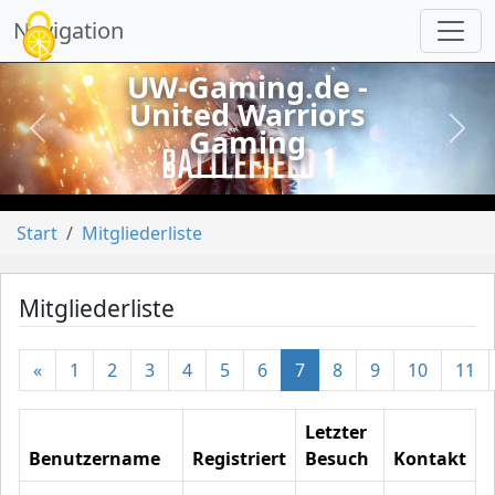
Cookie-Einstellungen
Navigation
UW-Gaming.de -
United Warriors
Gaming
vorheriges
näch
Start
Mitgliederliste
Mitgliederliste
«
1
2
3
4
5
6
7
8
9
10
11
Letzter
Benutzername
Registriert
Besuch
Kontakt